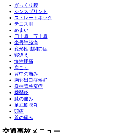
ぎっくり腰
シンスプリント
ストレートネック
テニス肘
めまい
四十肩、五十肩
坐骨神経痛
変形性膝関節症
寝違え
慢性腰痛
肩こり
背中の痛み
胸郭出口症候群
脊柱管狭窄症
腱鞘炎
膝の痛み
足底筋膜炎
頭痛
首の痛み
交通事故メニュー